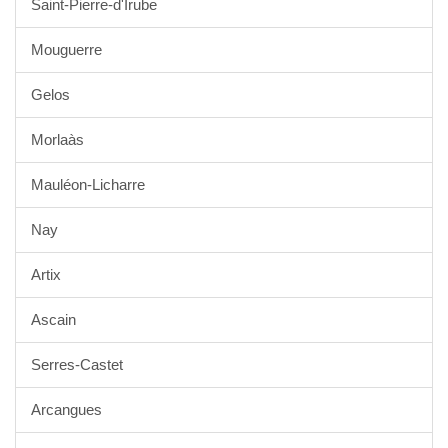
Saint-Pierre-d'Irube
Mouguerre
Gelos
Morlaàs
Mauléon-Licharre
Nay
Artix
Ascain
Serres-Castet
Arcangues