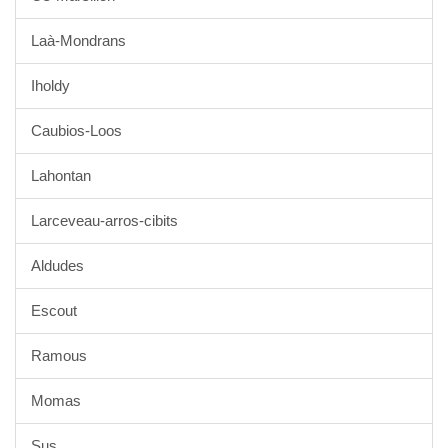
Laà-Mondrans
Iholdy
Caubios-Loos
Lahontan
Larceveau-arros-cibits
Aldudes
Escout
Ramous
Momas
Sus