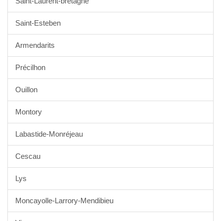
Saint-Laurent-bretagne
Saint-Esteben
Armendarits
Précilhon
Ouillon
Montory
Labastide-Monréjeau
Cescau
Lys
Moncayolle-Larrory-Mendibieu