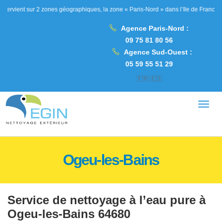
ur 2 zones géographiques, la zone « Paris-Nord » dans l’Ile de France, les Hauts d
Agence Paris-Nord :
09 75 81 80 56
Agence Sud-Ouest :
05 59 55 51 29
🇫🇷
🇪🇸
Ogeu-les-Bains
Service de nettoyage à l’eau pure à
Ogeu-les-Bains 64680