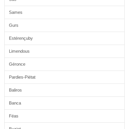
Sames
Gurs
Estérençuby
Limendous
Géronce
Pardies-Piétat
Baliros
Banca
Féas
Buziet