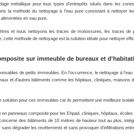
ge métallique pour tous types d’entrepôts situés dans les zones 
sons la méthode du nettoyage à l’eau pure consistant à nettoyer le
 alimentées en eau pure.
res et nous nettoyons les traces de moisissures, les traces de pol
 cette méthode de nettoyage est la solution idéale pour nettoyer eff
mposite sur immeuble de bureaux et d’habitat
sponsables de petits immeubles. En l’occurrence, le nettoyage à l’
eaux et d’autres bâtiments comme les hôpitaux, cliniques, maisons de
olution pour ces immeubles car ils permettent une meilleure isolation,
en panneaux composite pour les Ehpad, cliniques, hôpitaux, écoles e
oncerne des bâtiments de 10 mètres de hauteur tout au plus, intégra
r sans dégrader les revêtements et sans provoquer d’infiltrations ent