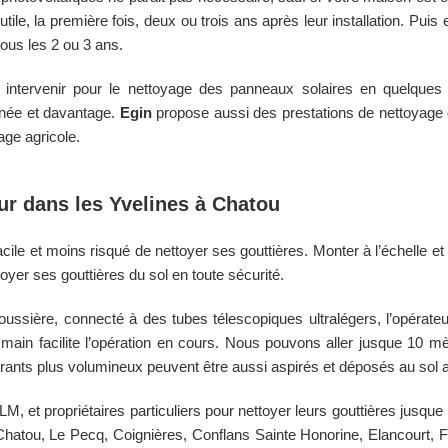
ile, la première fois, deux ou trois ans après leur installation. Pui
ous les 2 ou 3 ans.
intervenir pour le nettoyage des panneaux solaires en quelques
urnée et davantage.
Egin
propose aussi des prestations de nettoyage d
age agricole.
eur dans les
Yvelines
à
Chatou
cile et moins risqué de nettoyer ses gouttières. Monter à l’échelle et
oyer ses gouttières du sol en toute sécurité.
oussière, connecté à des tubes télescopiques ultralégers, l’opérate
main facilite l’opération en cours. Nous pouvons aller jusque 10 mè
rants plus volumineux peuvent être aussi aspirés et déposés au sol 
M, et propriétaires particuliers pour nettoyer leurs gouttières jusq
Chatou, Le Pecq, Coignières, Conflans Sainte Honorine, Elancourt, F