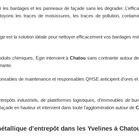
er les bardages et les panneaux de façade sans les dégrader. L’effic
oyons les traces de moisissures, les traces de pollution, contamin
e est la solution idéale pour nettoyer efficacement vos bardages mé
oduits chimiques, Egin intervient à
Chatou
sans contrainte autour de
inante.
nsables de maintenance et responsables QHSE anticipent d’ores et déj
trepôts industriels, de plateformes logistiques, d’immeubles de bu
açade en hauteur et intervient dans toute l’agglomération autour de
C
étallique d’entrepôt dans les
Yvelines
à
Chato