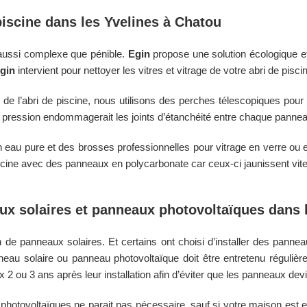
piscine dans les
Yvelines
à
Chatou
 aussi complexe que pénible.
Egin
propose une solution écologique e
gin
intervient pour nettoyer les vitres et vitrage de votre abri de pisc
e de l’abri de piscine, nous utilisons des perches télescopiques pour
te pression endommagerait les joints d’étanchéité entre chaque pannea
 eau pure et des brosses professionnelles pour vitrage en verre ou en
iscine avec des panneaux en polycarbonate car ceux-ci jaunissent vite 
aux solaires et panneaux photovoltaïques dans
n de panneaux solaires. Et certains ont choisi d’installer des panne
neau solaire ou panneau photovoltaïque doit être entretenu régulièrem
2 ou 3 ans après leur installation afin d’éviter que les panneaux dev
photovoltaïques ne parait pas nécessaire, sauf si votre maison est 