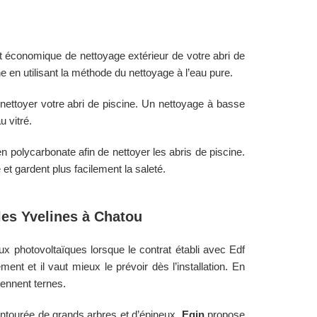
t économique de nettoyage extérieur de votre abri de
ine en utilisant la méthode du nettoyage à l’eau pure.
 nettoyer votre abri de piscine. Un nettoyage à basse
u vitré.
 polycarbonate afin de nettoyer les abris de piscine.
et gardent plus facilement la saleté.
 les
Yvelines
à
Chatou
aux photovoltaïques lorsque le contrat établi avec Edf
ent et il vaut mieux le prévoir dès l’installation. En
iennent ternes.
entourée de grands arbres et d’épineux.
Egin
propose