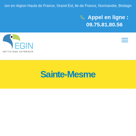
gion Hauts de France, Grand Est, Ile de France, Normandie, Bretagne, Pays de la L
Appel en ligne :
09.75.81.80.56
Sainte-Mesme