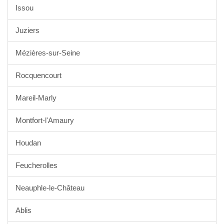
Issou
Juziers
Mézières-sur-Seine
Rocquencourt
Mareil-Marly
Montfort-l'Amaury
Houdan
Feucherolles
Neauphle-le-Château
Ablis