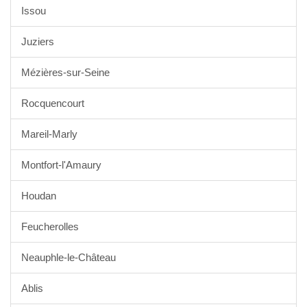
Issou
Juziers
Mézières-sur-Seine
Rocquencourt
Mareil-Marly
Montfort-l'Amaury
Houdan
Feucherolles
Neauphle-le-Château
Ablis